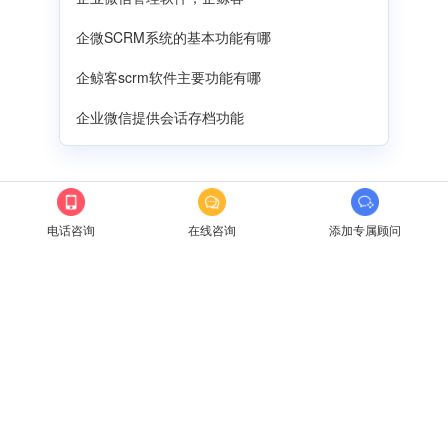
企微SCRM系统的基本功能有哪
企鲸客scrm软件主要功能有哪
企业微信提供会话存档功能
企鲸客SCRM
电话咨询
在线咨询
添加专属顾问
科技·让营销服务更简单
咨询热线：
175 1328 8562
电子邮箱：
admin@qijingke.com
公司地址：
河南省郑州市金水东路绿地新都会6号楼1006