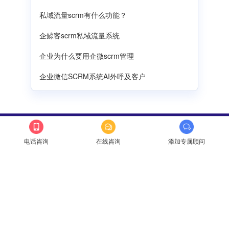
私域流量scrm有什么功能？
企鲸客scrm私域流量系统
企业为什么要用企微scrm管理
企业微信SCRM系统AI外呼及客户
电话咨询
在线咨询
添加专属顾问
企鲸客SCRM
科技·让营销服务更简单
咨询热线：
175 1328 8562
电子邮箱：
admin@qijingke.com
公司地址：
河南省郑州市金水东路绿地新都会6号楼1006